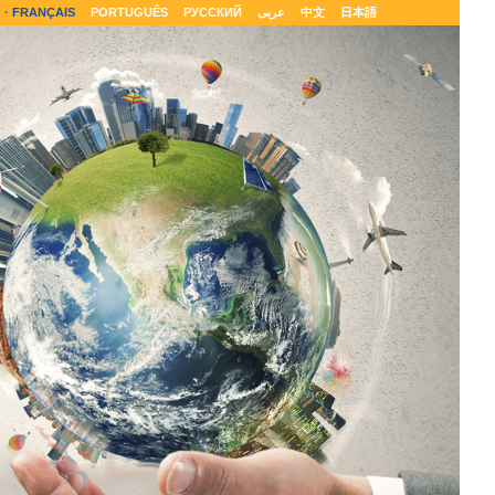
FRANÇAIS
PORTUGUÊS
РУССКИЙ
عربى
中文
日本語