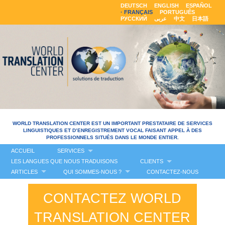
DEUTSCH
ENGLISH
ESPAÑOL
FRANÇAIS
PORTUGUÊS
РУССКИЙ
عربى
中文
日本語
WORLD TRANSLATION CENTER EST UN IMPORTANT PRESTATAIRE DE SERVICES
LINGUISTIQUES ET D’ENREGISTREMENT VOCAL FAISANT APPEL À DES
PROFESSIONNELS SITUÉS DANS LE MONDE ENTIER.
ACCUEIL
SERVICES
LES LANGUES QUE NOUS TRADUISONS
CLIENTS
ARTICLES
QUI SOMMES-NOUS ?
CONTACTEZ-NOUS
CONTACTEZ WORLD
TRANSLATION CENTER