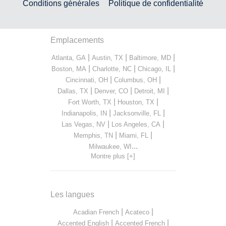
Conditions générales
Politique de confidentialité
Emplacements
|
|
|
Atlanta, GA
Austin, TX
Baltimore, MD
|
|
|
Boston, MA
Charlotte, NC
Chicago, IL
|
|
Cincinnati, OH
Columbus, OH
|
|
|
Dallas, TX
Denver, CO
Detroit, MI
|
|
Fort Worth, TX
Houston, TX
|
|
Indianapolis, IN
Jacksonville, FL
|
|
Las Vegas, NV
Los Angeles, CA
|
|
Memphis, TN
Miami, FL
...
Milwaukee, WI
Montre plus [+]
Les langues
|
|
Acadian French
Acateco
|
|
Accented English
Accented French