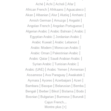
|
|
|
|
Aché
Achi
Acholi
Afar
|
|
|
African French
Afrikaans
Aguacateco
|
|
|
|
|
Akan
Albanian
Alur
Alutiiq
Amharic
|
|
|
Amish German
Amuzgo
Angaité
|
|
Angolan French
Angolan Portuguese
|
|
|
Algerian Arabic
Arabic Bahrain
Arabic
|
|
Egyptian Arabic
Jordanian Arabic
|
|
Arabic Kuwait
Arabic Lebanon
|
|
Arabic Modern
Moroccan Arabic
|
|
Arabic Oman
Palestinian Arabic
|
|
Arabic Qatar
Saudi Arabian Arabic
|
|
Syrian Arabic
Tunisian Arabic
|
|
|
Arabic (UAE)
Arabic Yemen
Armenian
|
|
|
Assamese
Ava Paraguay
Awakatek
|
|
|
|
Aymara
Ayoreo
Azerbaijani
Azeri
|
|
|
|
Bambara
Basque
Belarusian
Bemba
|
|
|
|
|
Bengali
Berber
Bikol
Bislama
Bodo
|
|
|
|
Bosnian
Bulgarian
Burmese
Burundi
...
Cajun French
Montre plus [+]