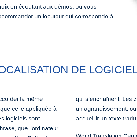
 choix en écoutant aux démos, ou vous
commander un locuteur qui corresponde à
OCALISATION DE LOGICIE
t accorder la même
peuvent nécessiter
e que celle appliquée à
ion de la police pour
s logiciels sont
accueillir un texte trad
rase, que l’ordinateur
World Translation Cent