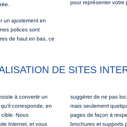
pour représenter votre 
orée.
er un ajustement en
ines polices sont
tres de haut en bas, ce
ALISATION DE SITES INTE
nsiste à convertir un
lité du site Internet,
e qu’il corresponde, en
 ou de condenser les
 cible. Nous
ité. Quant aux
te Internet, et vous
ls, il est également