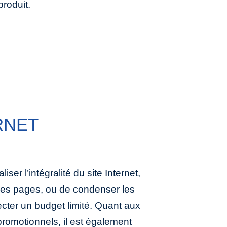
produit.
RNET