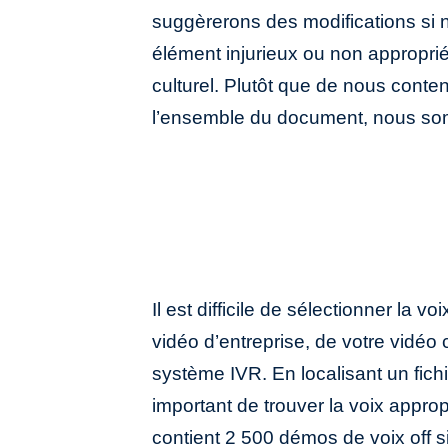
suggèrerons des modifications si n
important de tenir compte, si une po
élément injurieux ou non approprié
fait qu’elle est écrite de droite à 
culturel. Plutôt que de nous conten
l’ensemble du document, nous so
Il est difficile de sélectionner la v
vidéo d’entreprise, de votre vidéo
système IVR. En localisant un fichi
important de trouver la voix approp
contient 2 500 démos de voix off 