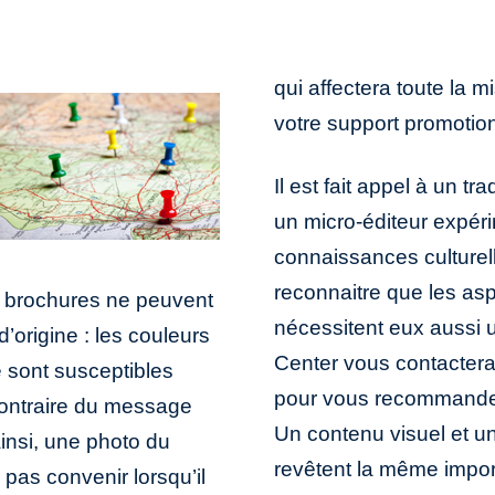
qui affectera toute la m
votre support promotio
Il est fait appel à un t
un micro-éditeur expér
connaissances culturell
reconnaitre que les as
s brochures ne peuvent
nécessitent eux aussi u
d’origine : les couleurs
Center vous contactera 
ne sont susceptibles
pour vous recommander 
contraire du message
Un contenu visuel et u
insi, une photo du
revêtent la même import
as convenir lorsqu’il