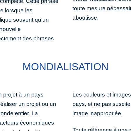
complète. Cette phrase
toute mesure nécessaire
e lorsque les
aboutisse.
lique souvent qu’un
nouvelle
ectement des phrases
MONDIALISATION
un projet à un pays
Les couleurs et images
réaliser un projet ou un
pays, et ne pas suscite
monde entier. La
image inappropriée.
e facteurs économiques,
Toute référence à une r