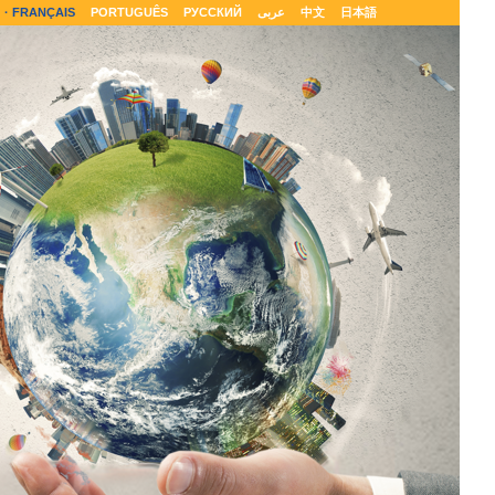
FRANÇAIS
PORTUGUÊS
РУССКИЙ
عربى
中文
日本語