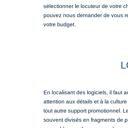
sélectionner le locuteur de votre
pouvez nous demander de vous re
votre budget.
L
En localisant des logiciels, il fau
qui s’enchaînent. Les zones de saisie 
attention aux détails et à la cultur
un agrandissement, ou une diminut
tout autre support promotionnel. Le
souvent divisés en fragments de ph