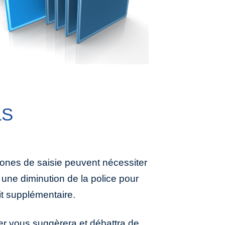
LS
uit supplémentaire.
er vous suggèrera et débattra de