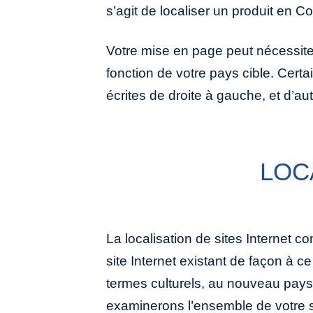
s’agit de localiser un produit en C
Votre mise en page peut nécessit
fonction de votre pays cible. Certa
écrites de droite à gauche, et d’au
LOC
La localisation de sites Internet co
suggérer de ne pas localiser l’intégra
site Internet existant de façon à c
mais seulement quelques pages,
termes culturels, au nouveau pays
pages de façon à respecter un budget lim
examinerons l’ensemble de votre si
brochures et supports promotionne