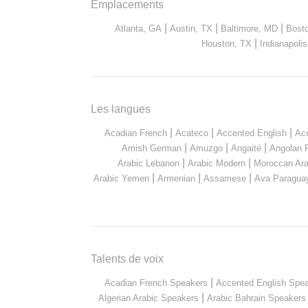
Emplacements
|
|
|
Atlanta, GA
Austin, TX
Baltimore, MD
Bost
|
Houston, TX
Indianapolis
Les langues
|
|
|
Acadian French
Acateco
Accented English
Ac
|
|
|
Amish German
Amuzgo
Angaité
Angolan 
|
|
Arabic Lebanon
Arabic Modern
Moroccan Ara
|
|
|
Arabic Yemen
Armenian
Assamese
Ava Paragua
Talents de voix
|
Acadian French Speakers
Accented English Spe
|
Algerian Arabic Speakers
Arabic Bahrain Speakers