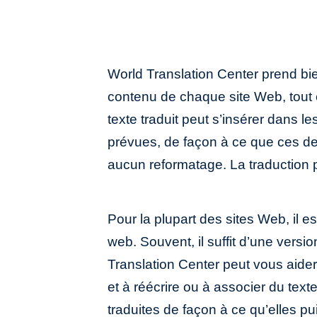
World Translation Center prend bie
traitée en écrasant le fichier sourc
contenu de chaque site Web, tout 
code reste intact, ou en procéda
texte traduit peut s’insérer dans l
comparée du texte sous MS Word, afin
prévues, de façon à ce que ces de
aucun reformatage. La traduction 
Pour la plupart des sites Web, il es
web. Souvent, il suffit d’une ver
Translation Center peut vous aider
et à réécrire ou à associer du text
traduites de façon à ce qu’elles pui