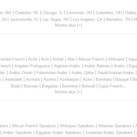
|
|
|
|
|
on, MA
Charlotte, NC
Chicago, IL
Cincinnati, OH
Columbus, OH
Dallas
|
|
|
|
|
, IN
Jacksonville, FL
Las Vegas, NV
Los Angeles, CA
Memphis, TN
M
Montre plus [+]
|
|
|
|
|
|
|
cented French
Aché
Achi
Acholi
Afar
African French
Afrikaans
Agua
|
|
|
|
|
French
Angolan Portuguese
Algerian Arabic
Arabic Bahrain
Arabic
Egyp
|
|
|
|
bic
Arabic Oman
Palestinian Arabic
Arabic Qatar
Saudi Arabian Arabic
|
|
|
|
|
|
|
|
y
Awakatek
Aymara
Ayoreo
Azerbaijani
Azeri
Bambara
Basque
Be
|
|
|
|
|
...
Bodo
Bosnian
Bulgarian
Burmese
Burundi
Cajun French
Montre plus [+]
|
|
|
|
akers
African French Speakers
Afrikaans Speakers
Albanian Speakers
|
|
|
|
Arabic Speakers
Egyptian Arabic Speakers
Jordanian Arabic Speakers