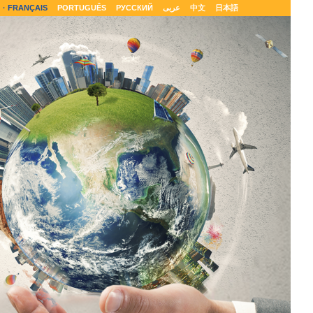
FRANÇAIS
PORTUGUÊS
РУССКИЙ
عربى
中文
日本語