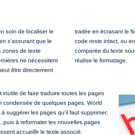
n soin de localiser le
e, en s’assurant que le
en s’assurant que le
nt à une traduction
es zones de texte
 que le webmaster
rnières ne nécessitent
réalise le formatage.
peut être directement
t inutile de faire traduire toutes les pages
sion condensée de quelques pages. World
 à suggérer les pages qu’il faut supprimer,
e, puis à reformater les nouvelles pages
ssent accueillir le texte associé.