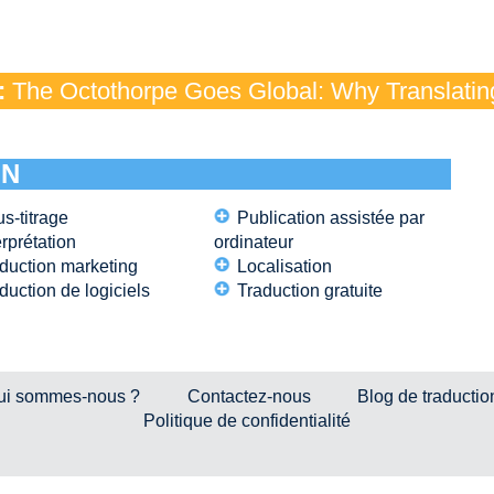
:
The Octothorpe Goes Global: Why Translating
ON
s-titrage
Publication assistée par
erprétation
ordinateur
duction marketing
Localisation
duction de logiciels
Traduction gratuite
ui sommes-nous ?
Contactez-nous
Blog de traductio
Politique de confidentialité