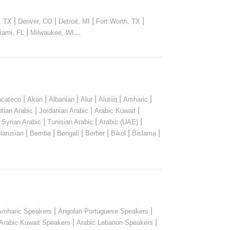
|
|
|
|
, TX
Denver, CO
Detroit, MI
Fort Worth, TX
|
...
iami, FL
Milwaukee, WI
|
|
|
|
|
|
cateco
Akan
Albanian
Alur
Alutiiq
Amharic
|
|
|
tian Arabic
Jordanian Arabic
Arabic Kuwait
|
|
|
|
Syrian Arabic
Tunisian Arabic
Arabic (UAE)
|
|
|
|
|
|
larusian
Bemba
Bengali
Berber
Bikol
Bislama
|
|
Amharic Speakers
Angolan Portuguese Speakers
|
|
Arabic Kuwait Speakers
Arabic Lebanon Speakers